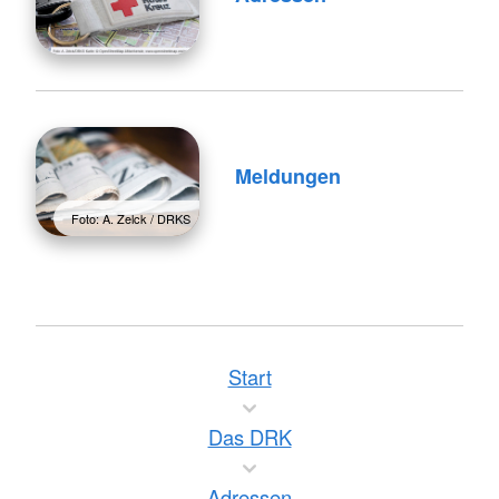
Meldungen
Foto: A. Zelck / DRKS
Start
Das DRK
Adressen