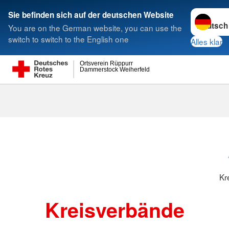
Sprache w
Sie befinden sich auf der deutschen Website
You are on the German website, you can use the
Suche
switch to switch to the English one
Alles klar
Ortsverein Rüppurr
Dammerstock Weiherfeld
Kreisverbänd
Kr
Kreisverbände