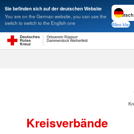
Sprache w
Sie befinden sich auf der deutschen Website
You are on the German website, you can use the
Suche
switch to switch to the English one
Alles klar
Ortsverein Rüppurr
Dammerstock Weiherfeld
Kreisverbänd
Kr
Kreisverbände