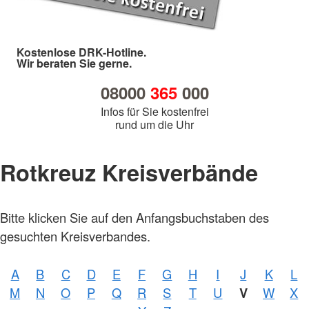
Kostenlose DRK-Hotline.
Wir beraten Sie gerne.
08000
365
000
Infos für Sie kostenfrei
rund um die Uhr
Rotkreuz Kreisverbände
Bitte klicken Sie auf den Anfangsbuchstaben des
gesuchten Kreisverbandes.
A
B
C
D
E
F
G
H
I
J
K
L
Foto:
M
N
O
P
Q
R
S
T
U
V
W
X
A.
Zelck