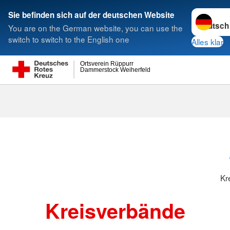
Sprache w
Sie befinden sich auf der deutschen Website
You are on the German website, you can use the
Suche
switch to switch to the English one
Alles klar
Ortsverein Rüppurr
Dammerstock Weiherfeld
Kreisverbänd
Kr
Kreisverbände