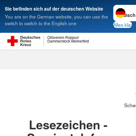
Sprache w
Sie befinden sich auf der deutschen Website
You are on the German website, you can use the
Suche
switch to switch to the English one
Alles klar
Ortsverein Rüppurr
Dammerstock Weiherfeld
Schwesternsc
Schw
Lesezeichen -