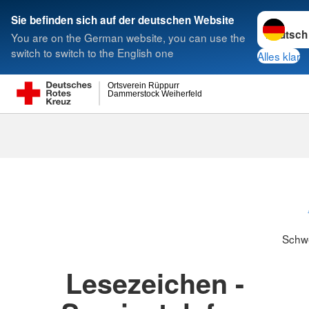
Sprache w
Sie befinden sich auf der deutschen Website
You are on the German website, you can use the
Suche
switch to switch to the English one
Alles klar
Ortsverein Rüppurr
Dammerstock Weiherfeld
Schwesternsc
Schw
Lesezeichen -