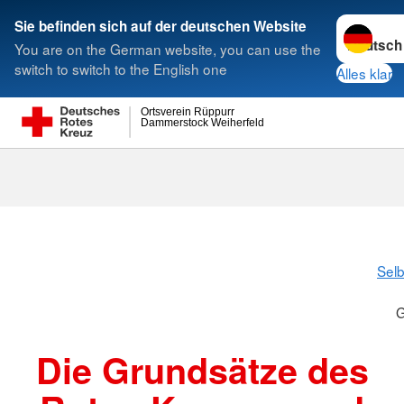
Sprache w
Sie befinden sich auf der deutschen Website
You are on the German website, you can use the
Suche
switch to switch to the English one
Alles klar
Ortsverein Rüppurr
Dammerstock Weiherfeld
Grundsätze
Selb
G
Die Grundsätze des