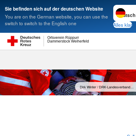
Sprache w
Sie befinden sich auf der deutschen Website
You are on the German website, you can use the
Suche
switch to switch to the English one
Alles klar
Ortsverein Rüppurr
Dammerstock Weiherfeld
Leitbild
Dirk Winter / DRK-Landesverband…