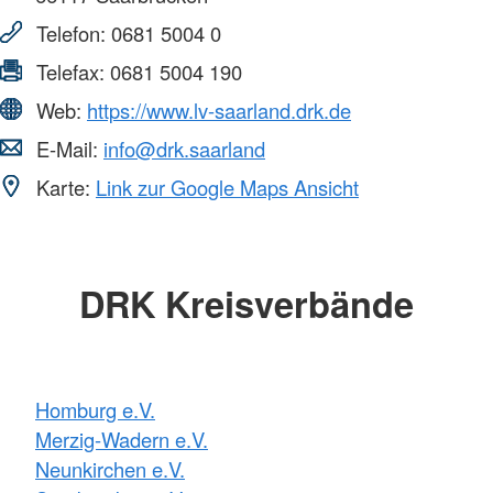
Telefon:
0681 5004 0
Telefax:
0681 5004 190
Web:
https://www.lv-saarland.drk.de
E-Mail:
info@drk.saarland
Karte:
Link zur Google Maps Ansicht
DRK Kreisverbände
Homburg e.V.
Merzig-Wadern e.V.
Neunkirchen e.V.