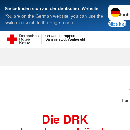
Sprache w
Sie befinden sich auf der deutschen Website
You are on the German website, you can use the
Suche
switch to switch to the English one
Alles klar
Ortsverein Rüppurr
Dammerstock Weiherfeld
Landesverbä
Lan
Die DRK